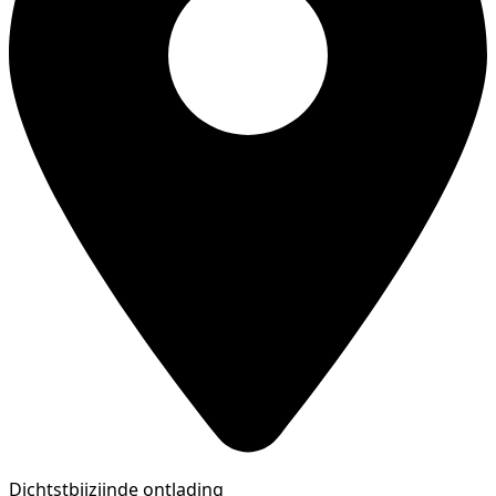
Dichtstbijzijnde ontlading