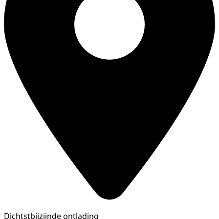
Dichtstbijzijnde ontlading