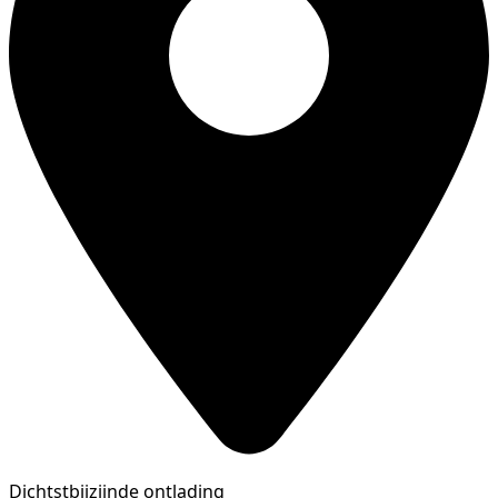
Dichtstbijzijnde ontlading