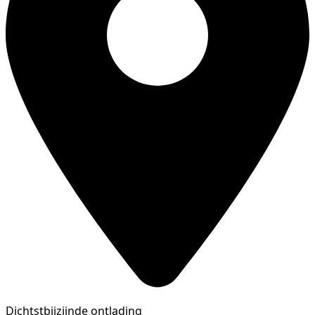
Dichtstbijzijnde ontlading