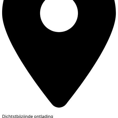
Dichtstbijzijnde ontlading