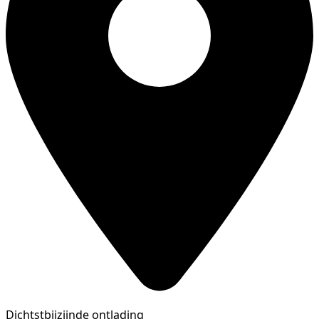
Dichtstbijzijnde ontlading