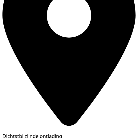
Dichtstbijzijnde ontlading