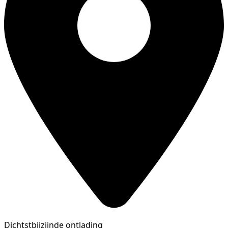
Dichtstbijzijnde ontlading