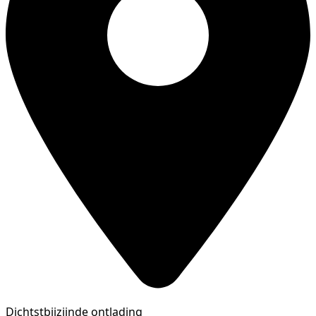
Dichtstbijzijnde ontlading