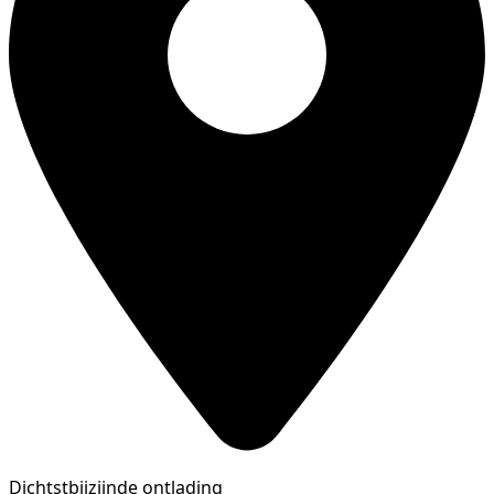
Dichtstbijzijnde ontlading