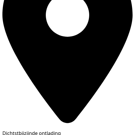
Dichtstbijzijnde ontlading