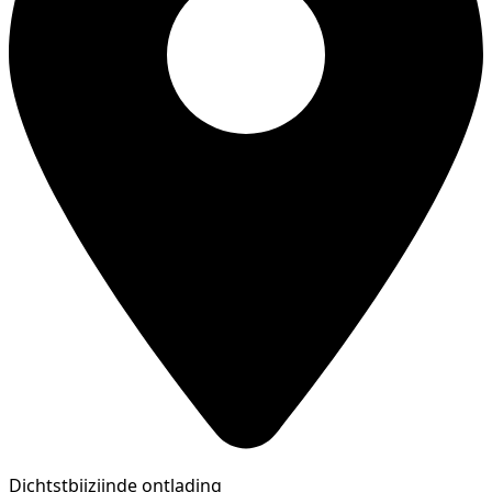
Dichtstbijzijnde ontlading