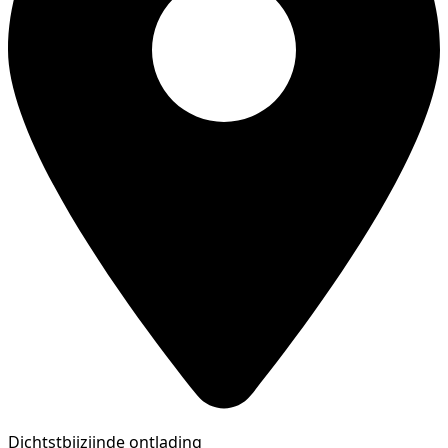
Dichtstbijzijnde ontlading