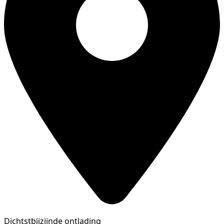
Dichtstbijzijnde ontlading