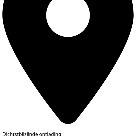
Dichtstbijzijnde ontlading