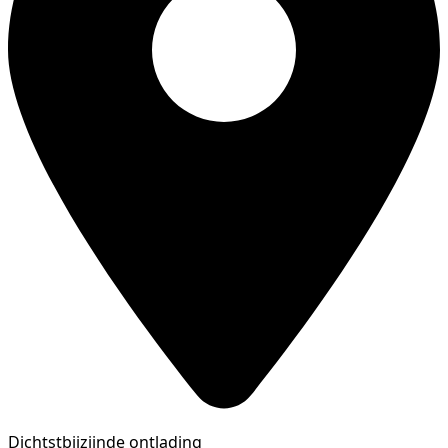
Dichtstbijzijnde ontlading