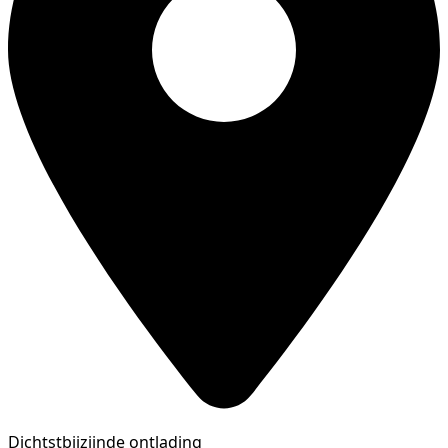
Dichtstbijzijnde ontlading