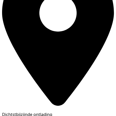
Dichtstbijzijnde ontlading