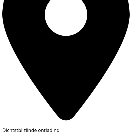
Dichtstbijzijnde ontlading