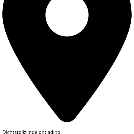
Dichtstbijzijnde ontlading