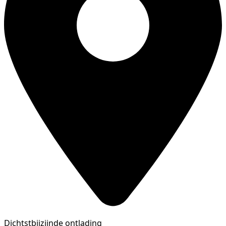
Dichtstbijzijnde ontlading