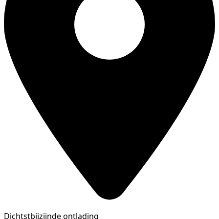
Dichtstbijzijnde ontlading