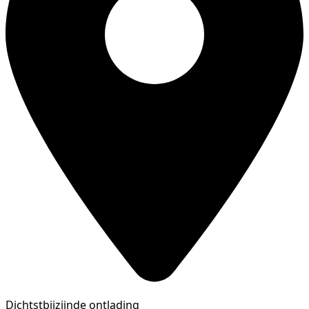
Dichtstbijzijnde ontlading