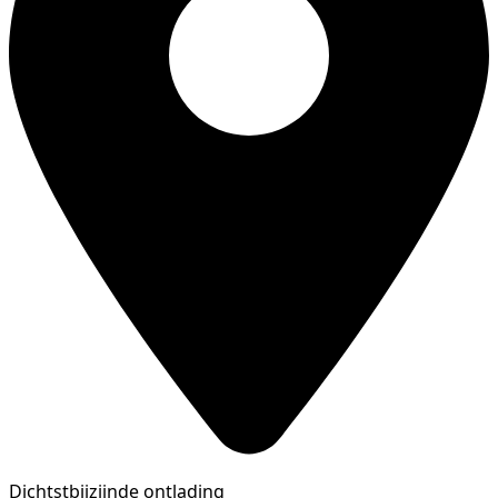
Dichtstbijzijnde ontlading