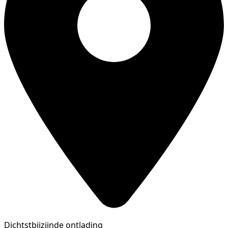
Dichtstbijzijnde ontlading