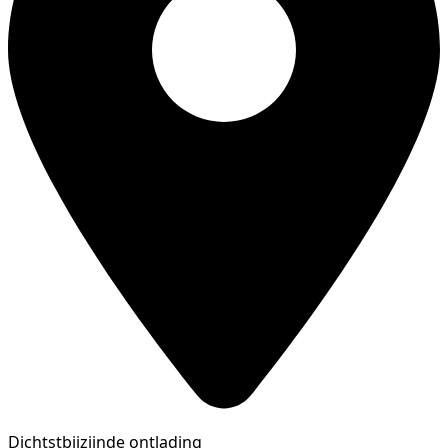
Dichtstbijzijnde ontlading