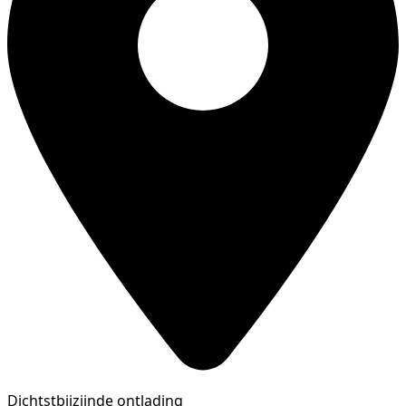
Dichtstbijzijnde ontlading