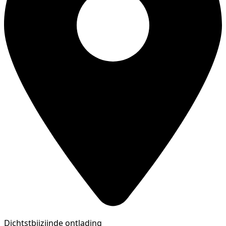
Dichtstbijzijnde ontlading