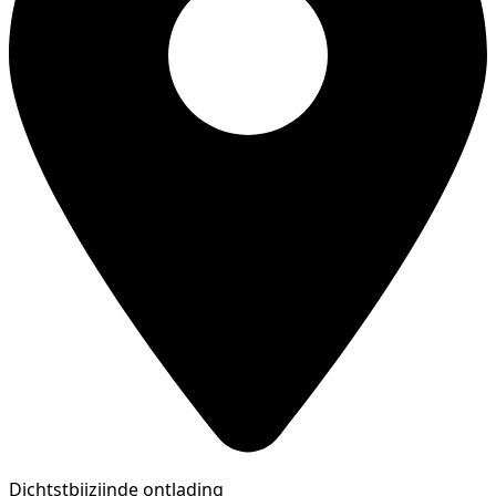
Dichtstbijzijnde ontlading