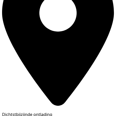
Dichtstbijzijnde ontlading