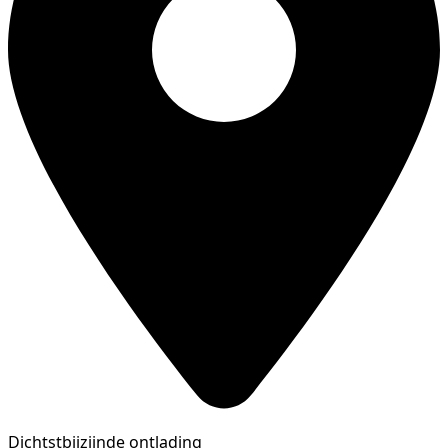
Dichtstbijzijnde ontlading