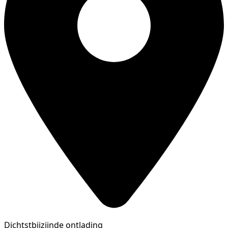
Dichtstbijzijnde ontlading