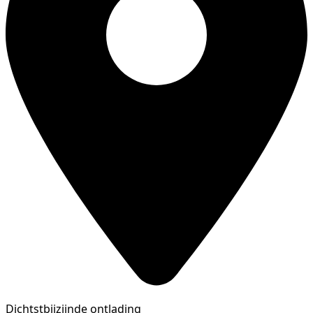
Dichtstbijzijnde ontlading