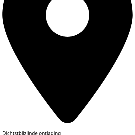
Dichtstbijzijnde ontlading