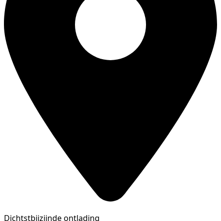
Dichtstbijzijnde ontlading