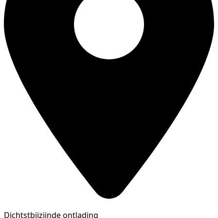
Dichtstbijzijnde ontlading