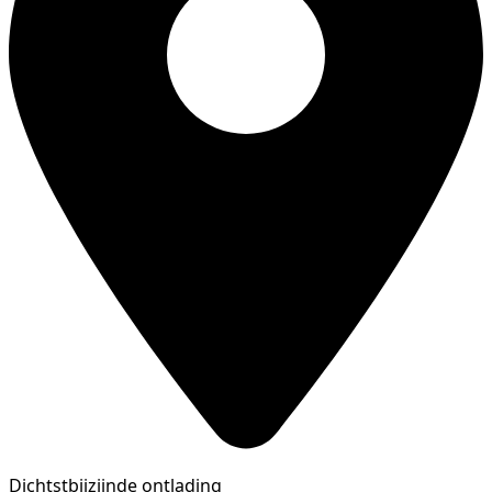
Dichtstbijzijnde ontlading