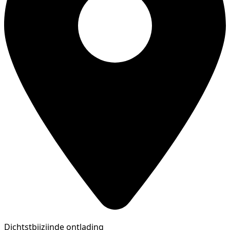
Dichtstbijzijnde ontlading