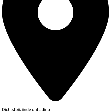
Dichtstbijzijnde ontlading