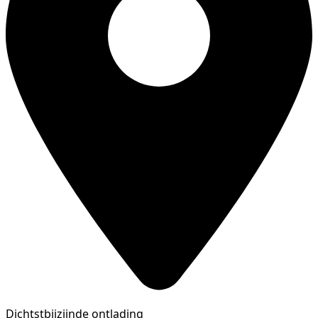
Dichtstbijzijnde ontlading