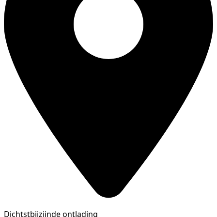
Dichtstbijzijnde ontlading