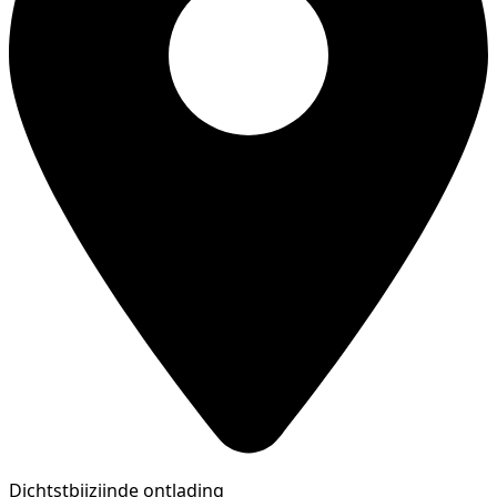
Dichtstbijzijnde ontlading