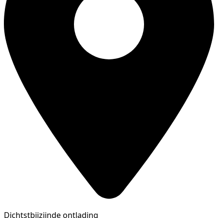
Dichtstbijzijnde ontlading