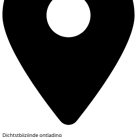
Dichtstbijzijnde ontlading