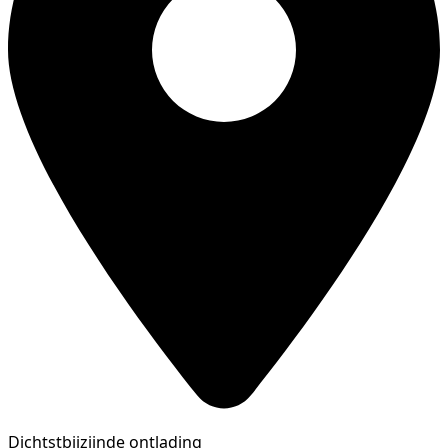
Dichtstbijzijnde ontlading