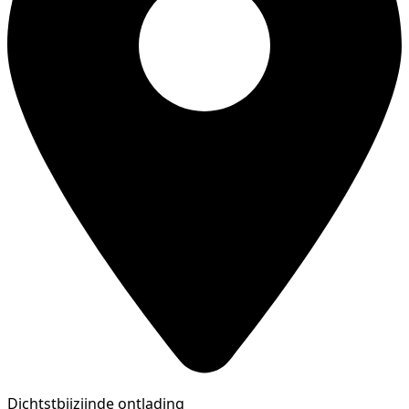
Dichtstbijzijnde ontlading