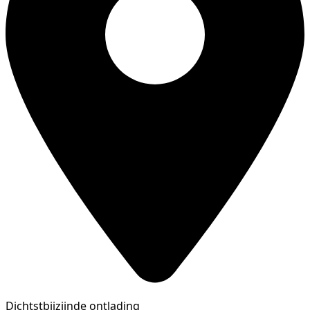
Dichtstbijzijnde ontlading