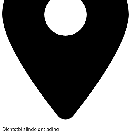
Dichtstbijzijnde ontlading