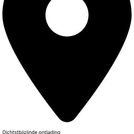
Dichtstbijzijnde ontlading