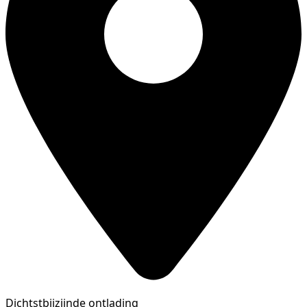
Dichtstbijzijnde ontlading